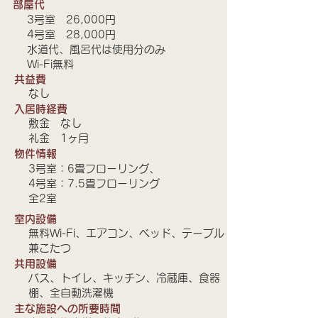
​部屋代
3号室 26,000円
​4号室 28,000円
水道代、風呂代は使用分のみ
​Wi-Fi無料
​共益費
なし
​入居時経費
​敷金 なし
​礼金 1ヶ月
​物件情報
​3号室：6畳フローリング、
4号室：7.5畳フローリング
​全2室
​室内設備
​無料Wi-Fi、エアコン、ベッド、テーブル
兼こたつ
​共用設備
​バス、トイレ、キッチン、冷蔵庫、食器
棚、全自動洗濯機
​主な施設への所要時間