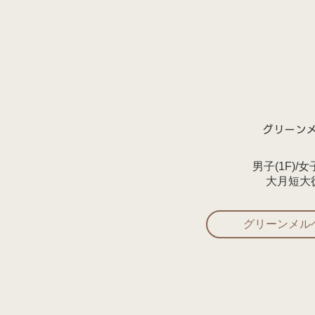
グリーン
男子(1F)/女
​大月短大
グリーンメルヘ