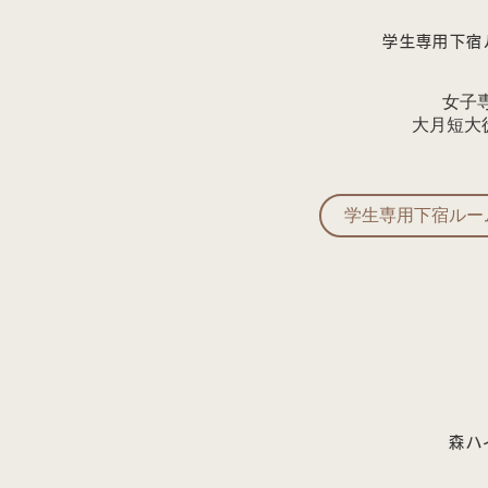
学生専用下宿
女子
​大月短大
学生専用下宿ルー
森ハ