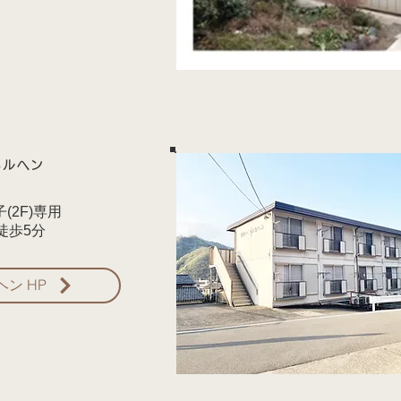
メルヘン
子(2F)専用
徒歩5分
ン HP