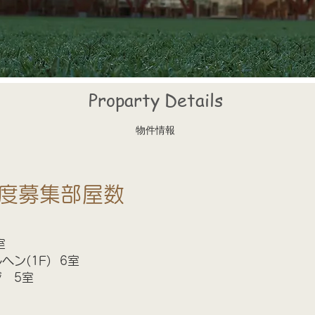
Proparty Details
物件情報
7年度募集部屋数
室
ン(1F) 6室
 5室