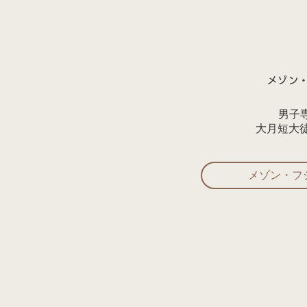
メゾン
男子
​大月短大
メゾン・フジ