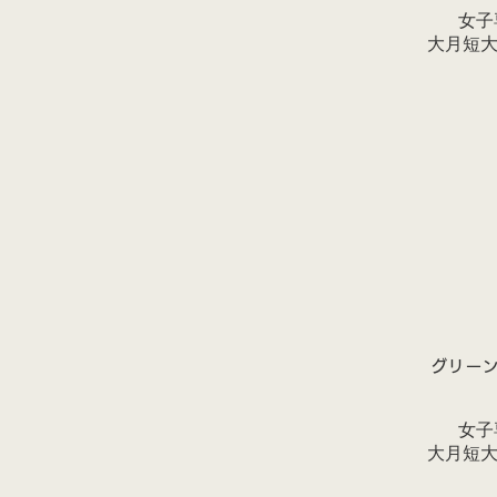
女子
​大月短
グリー
女子
​大月短