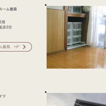
ルーム飯島
専用
徒歩2分
ム飯島 HP
イツ