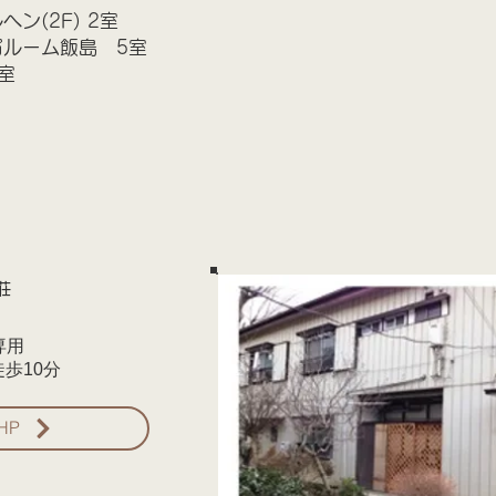
ン(2F) 2室
ルーム飯島 5室
室
荘
専用
徒歩10分
HP