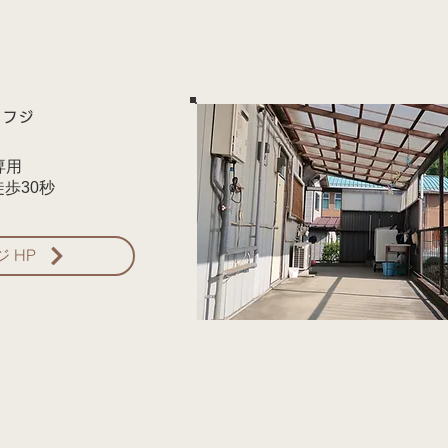
・フジ
専用
徒歩30秒
 HP