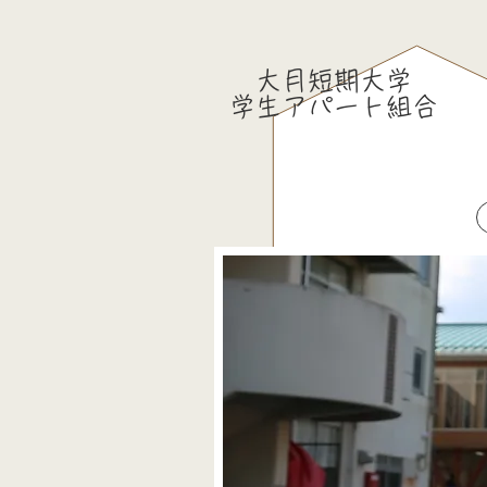
大月短期大学
​学生アパート組合