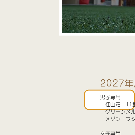
​202
男子専用
桂山荘 11
グリーンメルヘ
メゾン・フジ
女子専用