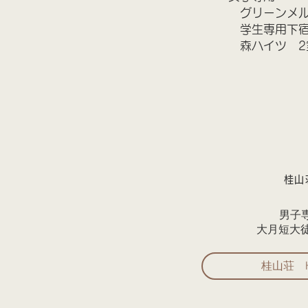
グリーンメルヘ
学生専用下宿
森ハイツ 2
桂山
男子
​大月短大
桂山荘 